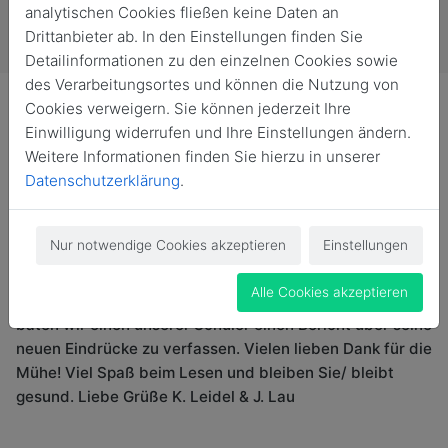
analytischen Cookies fließen keine Daten an
Drittanbieter ab. In den Einstellungen finden Sie
Detailinformationen zu den einzelnen Cookies sowie
des Verarbeitungsortes und können die Nutzung von
Cookies verweigern. Sie können jederzeit Ihre
Einwilligung widerrufen und Ihre Einstellungen ändern.
Weitere Informationen finden Sie hierzu in unserer
Liebe Alumni, Herbstferien, wir haben es tatsächlich
Datenschutzerklärung
.
geschafft. Was keiner vor etwa 8 Wochen für möglich
gehalten hätte, ist nun doch eingetreten ... Das OHG
Nur notwendige Cookies akzeptieren
Einstellungen
musste weder Klassen noch die gesamte OHG-
Gemeinschaft in Quarantäne schicken. Um Ihnen/ euch
Alle Cookies akzeptieren
einen kleinen Einblick in den Schulalltag zu gewähren,
baten wir einen unserer Schüler einen Bericht über seine
neuen Eindrücke zu verfassen. Vielen lieben Dank für die
Mühe! Viel Spaß beim Lesen und bleiben Sie/ bleibt
gesund. Liebe Grüße K. Leidel & J. Lau